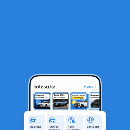
RU
Открыть приложение
В начало
1
/
2
Бампер передний Skoda Yeti
1 000 ₸
Город
Астана, Акмолинская