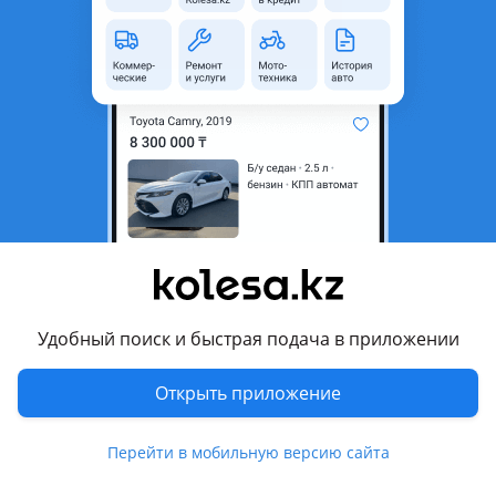
область
Состояние
Новая
Возможна рассрочка или
Да
кредит
Есть доставка
Да
Подходит на авто
Skoda Yeti
2013 - 2018 1 поколение рестайлинг (5L), 2009 - 2014 1
поколение (5L)
Удобный поиск и быстрая подача в приложении
Комментарий продавца
Открыть приложение
И другие запчасти по этому авто!
Перейти в мобильную версию сайта
Цену и наличие уточняйте!