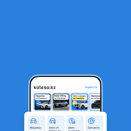
RU
Открыть приложение
1
/
4
Стойки амортизаторы в сборе камри 50 Америка SE
160 000 ₸
Город
Астана, Акмолинская