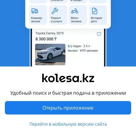
неактуальным.
Город
Алматы, Алматинская
область
Состояние
Б/y
Оригинальность
Оригинал
Возможна рассрочка или
Да
кредит
Есть доставка
Да
Подходит на авто
Удобный поиск и быстрая подача в приложении
Nissan Cube
Открыть приложение
1998 - 2003 1 поколение
Nissan March
Перейти в мобильную версию сайта
1992 - 2002 K11