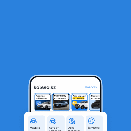
RU
Открыть приложение
В начало
1
/
2
Уплотнитель двери на nissan micra, ниссан микра
10 000 ₸
Объявление находится в архиве и может быть