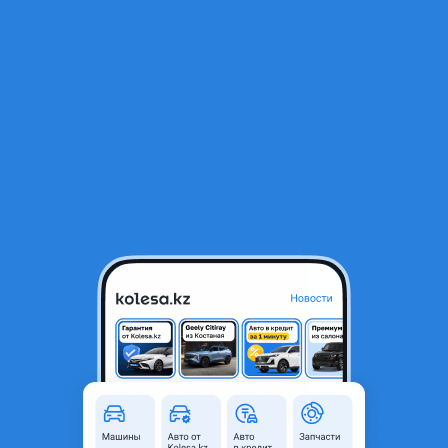
RU
Открыть приложение
1
/
6
Решётка радиатора — Toyota Land Cruiser 200 (2012 2015)
45 000 ₸
Город
Алматы, Алматинская