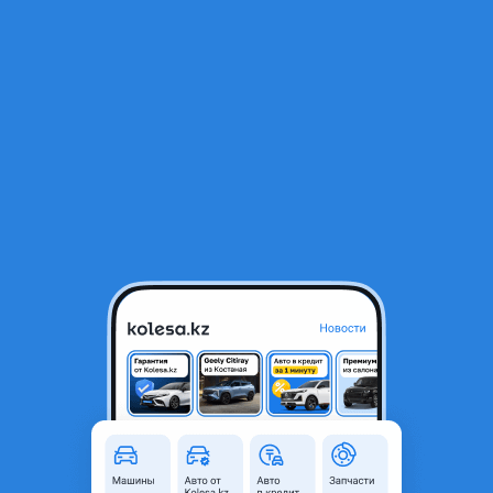
RU
Открыть приложение
1
/
5
Передняя цапфа, ступица, подшипник mini cooper hatch, clubman
r55 r56 r50
10 000 ₸