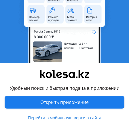
Город
Алматы, Алматинская
область
Состояние
Б/y
Оригинальность
Оригинал
Возможна рассрочка или
Да
кредит
Подходит на авто
Mini Clubman
2007 - 2014 R55
Mini Hatch
Удобный поиск и быстрая подача в приложении
2000 - 2006 R50/R53, 2007 - 2014 R56
Открыть приложение
Комментарий продавца
Перейти в мобильную версию сайта
Передняя цапфа, ступица, подшипник mini cooper hatch,
clubman r55 r56 r50