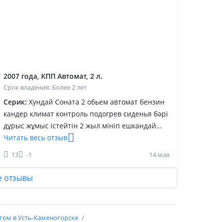
2007 года, КПП Автомат, 2 л.
Срок владения: Более 2 лет
Серик:
Хундай Соната 2 обьем автомат бензин
кандер климат контроль подогрев сиденья бәрі
дұрыс жұмыс істейтін 2 жыл мініп ешкандай
проблемасын көрген емеспін өте керемет көлік
Читать весь отзыв
двигателі навесной бұрын 250, 000 тг болатын
13
-1
14 мая
қазір 300, 000 болыпты коробкасы 70, 000 тг
болатын қазір 90, 000 тг болыпты саймандары
е отзывы
көп арзан, Алматыда Ангарский 107 деген
адресте корейский көліктердің склады бар
двигательді таңдап жүріп аласың любой
гом в Усть-Каменогорске
Запчасті бар мен сол жерден алатынмын