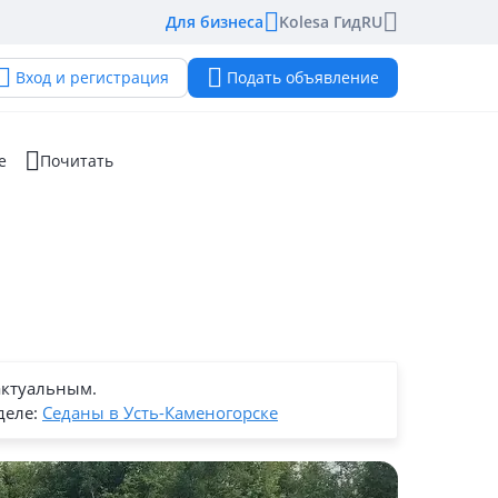
Для бизнеса
Kolesa Гид
RU
Вход и регистрация
Подать объявление
е
Почитать
актуальным.
деле:
Седаны в Усть-Каменогорске