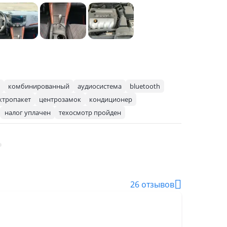
комбинированный
аудиосистема
bluetooth
ктропакет
центрозамок
кондиционер
налог уплачен
техосмотр пройден
26 отзывов