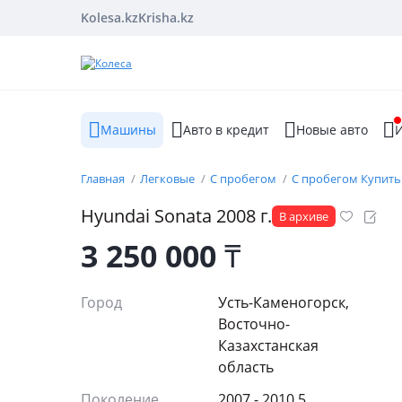
Kolesa.kz
Krisha.kz
Машины
Авто в кредит
Новые авто
И
Главная
Легковые
С пробегом
С пробегом Купить
Hyundai
Sonata
2008
г.
В архиве
3 250 000
₸
Город
Усть-Каменогорск,
Восточно-
Казахстанская
область
Поколение
2007 - 2010 5