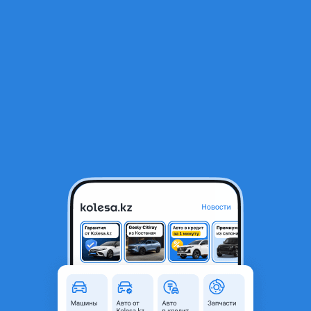
RU
Открыть приложение
1
/
10
Новые шины Forward на автогрейдер ДЗ-98
170 000 ₸
Объявление находится в архиве и может быть