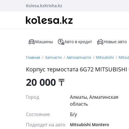
Kolesa.kz
Krisha.kz
Машины
Авто в кредит
Новые авто
Главная
Запчасти
Автозапчасти
Mitsubishi
Mitsu
Корпус термостата 6G72 MITSUBISHI
20 000
₸
Город
Алматы, Алматинская
область
Состояние
Б/y
Подходит на авто
Mitsubishi Montero