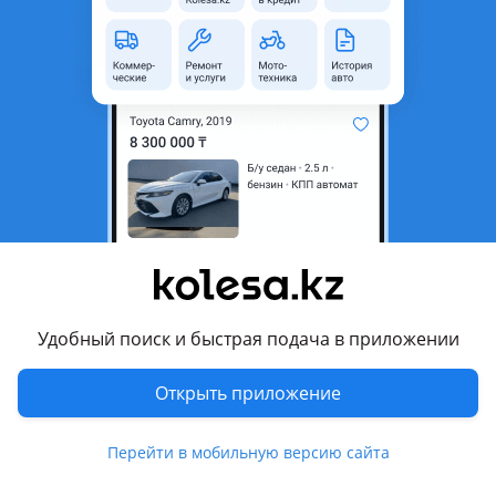
область
Состояние
Б/y
Оригинальность
Оригинал
Возможна рассрочка или
Да
кредит
Есть доставка
Да
Подходит на авто
Mitsubishi Space Star
1998 - 2002 1 поколение (DGxA), 2002 - 2005 1 поколение
рестайлинг (DGxA)
Удобный поиск и быстрая подача в приложении
Комментарий продавца
Открыть приложение
Привозной с европы
Перейти в мобильную версию сайта
Есть ред и рассрочка 0-0-12
Отправка в регионы и по городу