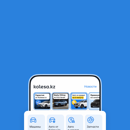
RU
Открыть приложение
В начало
1
/
2
Торпеда на mitsubishi space starmмитсубиси спейс стар
30 000 ₸
Город
Алматы, Алматинская