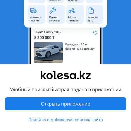
область
Состояние
Б/y
Оригинальность
Оригинал
Возможна рассрочка или
Да
кредит
Есть доставка
Да
Подходит на авто
Nissan Armada
2007 - 2016 1 поколение рестайлинг, 2003 - 2007 1
поколение
Удобный поиск и быстрая подача в приложении
Nissan Pathfinder
Открыть приложение
2007 - 2014 R51 рестайлинг, 2004 - 2009 R51
Показать больше
Nissan X-Trail
Перейти в мобильную версию сайта
2017 - 2022 T32 рестайлинг, 2013 - 2019 T32