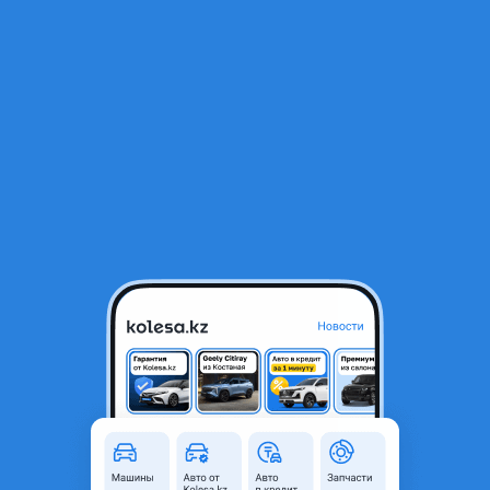
RU
Открыть приложение
В начало
1
/
2
Домкрат
15 000 ₸
Город
Алматы, Алматинская