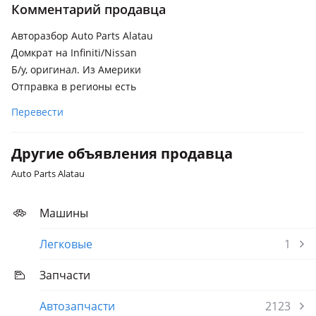
Комментарий продавца
Infiniti QX56
2004 - 2007 1 поколение, 2007 - 2010 1 поколение
Авторазбор Auto Parts Alatau
рестайлинг
Домкрат на Infiniti/Nissan
Б/у, оригинал. Из Америки
Infiniti FX35
Отправка в регионы есть
2006 - 2009 1 поколение рестайлинг (S50), 2008 - 2012 2
поколение (S51), 2002 - 2006 1 поколение (S50)
Перевести
Другие объявления продавца
Auto Parts Alatau
Машины
Легковые
1
Запчасти
Автозапчасти
2123