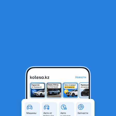
RU
Открыть приложение
В начало
1
/
2
RANGE ROVER R23 5x120 10J
660 000 ₸
Город
Алматы, Алматинская