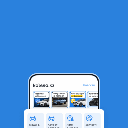
RU
Открыть приложение
В начало
1
/
2
Решетка opel vectra B
9 000 ₸
Город
Алматы, Алматинская