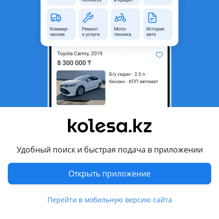
область
Состояние
Новая
Комментарий продавца
Качество пластика оригинал
По зазорам садится 100%
Так же много других кузавных запчастей на данное авто
Есть отправка по городу и регионам
Перевести
Другие объявления продавца
Удобный поиск и быстрая подача в приложении
Amir
Открыть приложение
Запчасти
Перейти в мобильную версию сайта
Автозапчасти
601