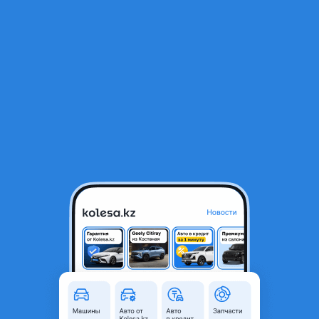
RU
Открыть приложение
В начало
1
/
2
Переключения дворники гитара
1 000 ₸
Объявление находится в архиве и может быть