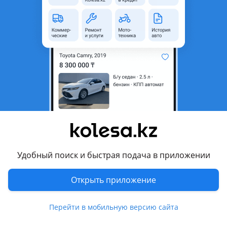
неактуальным.
Город
Астана, Акмолинская
область
Состояние
Б/y
Оригинальность
Оригинал
Подходит на авто
Hyundai Accent
2020 - н.в. 5 поколение рестайлинг (YC), 2017 - н.в. 5
поколение (HC), 2010 - 2017 4 поколение (RB/RC)
Удобный поиск и быстрая подача в приложении
Комментарий продавца
Открыть приложение
Оригинал хорошо састаяния
Перейти в мобильную версию сайта
Перевести