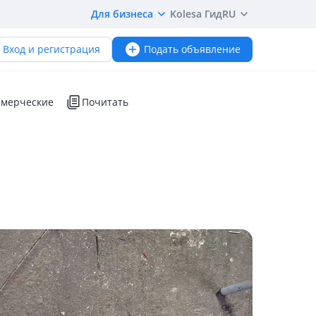
Для бизнеса
Kolesa Гид
RU
Вход и регистрация
Подать объявление
мерческие
Почитать