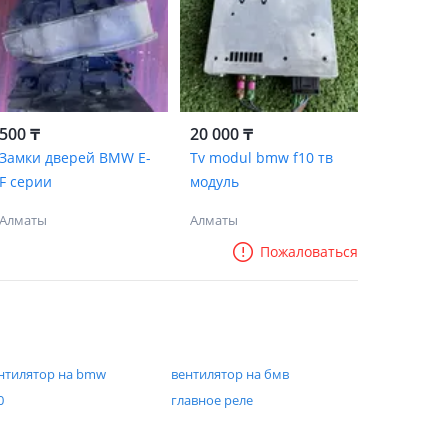
500 ₸
20 000 ₸
Замки дверей BMW E-
Tv modul bmw f10 тв
F серии
модуль
Алматы
Алматы
Пожаловаться
нтилятор на bmw
вентилятор на бмв
0
главное реле