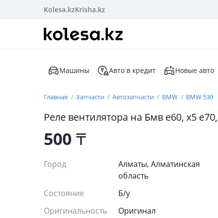
Kolesa.kz
Krisha.kz
Машины
Авто в кредит
Новые авто
Главная
Запчасти
Автозапчасти
BMW
BMW 530
Реле вентилятора на Бмв е60, х5 е70,
500
₸
Город
Алматы, Алматинская
область
Состояние
Б/y
Оригинальность
Оригинал