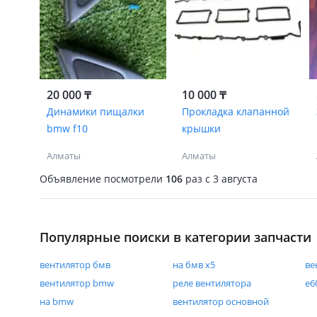
20 000 ₸
10 000 ₸
Динамики пищалки
Прокладка клапанной
bmw f10
крышки
Алматы
Алматы
Объявление посмотрели
106
раз
c 3 августа
Популярные поиски в категории запчасти
вентилятор бмв
на бмв х5
ве
вентилятор bmw
реле вентилятора
е6
на bmw
вентилятор основной