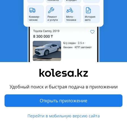
область
Mercedes-
Модель
Benz S 550
Год
2009 г.
Есть доставка
Да
Комментарий продавца
Авто на разбор
Перевести
Удобный поиск и быстрая подача в приложении
Другие объявления продавца
НИКОЛАЙ
Открыть приложение
Запчасти
Перейти в мобильную версию сайта
Автозапчасти
770