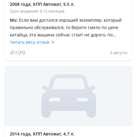
2008 года, КПП Автомат, 5.5 л.
Срок владения: 6-12 месяцев
Мu:
Если вам достался хороший экземпляр, который
правильно обслуживался, то берите смело по цене
китайца, эта машина сейчас стоит не дорого, по
сравнению с новой ценой, запчасти уже недорогие, у
Читать весь отзыв
официалов замена масел и др. Скидка 50%, любые
1
0
5 августа
другие замены сравнивайте цены у не с другими
неофициальными СТО, сейчас таких много.
Шумоизоляцию с завода не подучите такую нигде!,
чувство безопасности нигде!, ходовая крепкая,
электроника на 221 в порядке, ощущение
внедорожника в седане, авто не сырое, а
доработанное, плюс это Мерседес S класс,
промывайте радиаторы каждый год, что бы сохранить
двигатель, т. К теплонагруженны современные
двигатели, помимо своевременной замены масел
(лучше через 7-7500км), тоже и по ходовой и получите
2014 года, КПП Автомат, 4.7 л.