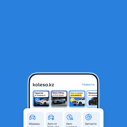
RU
Открыть приложение
В начало
1
/
2
Mercedes-Benz S 550 2009 года
10 000 ₸
Город
Алматы, Алматинская