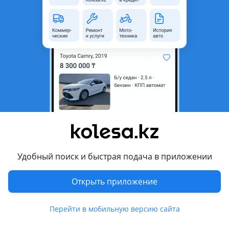
область
Состояние
Новая
Комментарий продавца
Противотуманка на Toyota Avensis 2000 — Тойота Авенсис
2003
А также есть бампер решетка капот крыло телевизор
крыло подкрылок радиатор рамка на диффузор все есть
новый дубликат в наличии.
ОПТОМ И В РОЗНИЦУ!
Отправка в РК.
Удобный поиск и быстрая подача в приложении
Перевести
Открыть приложение
Другие объявления продавца
Abusalam
Перейти в мобильную версию сайта