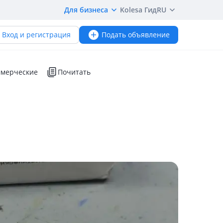
Для бизнеса
Kolesa Гид
RU
Вход и регистрация
Подать объявление
мерческие
Почитать