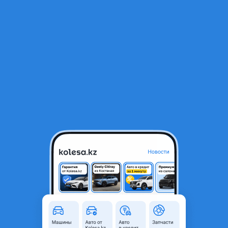
RU
Открыть приложение
1
/
17
Дверь передней правый Rav4 3 поколения 30 кузов
5 688 ₸
Город
Алматы, Алматинская