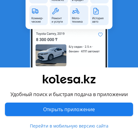
область
Состояние
Новая
Оригинальность
Оригинал
Возможна рассрочка или
Да
кредит
Есть доставка
Да
Подходит на авто
Hyundai Elantra
2006 - 2011 4 поколение (HD), 2010 - 2016 5 поколение
(MD/UD), 2013 - 2016 5 поколение рестайлинг (MD/UD), 2015
Удобный поиск и быстрая подача в приложении
- 2020 6 поколение (AD/ADA), 2018 - 2020 6 поколение
рестайлинг (AD/ADA)
Открыть приложение
Комментарий продавца
Перейти в мобильную версию сайта
Мы привозим двигатели из Японии новые и Б/У с