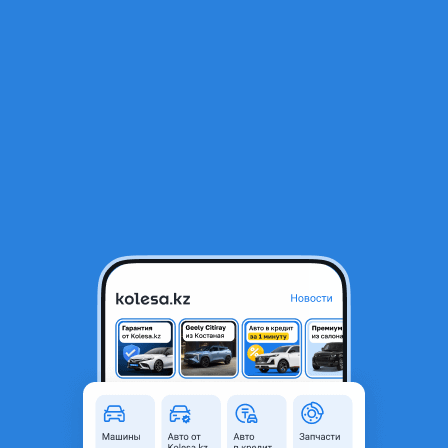
RU
Открыть приложение
1
/
11
Привозные двигатели G4fc 1.6л на Hundai Accent
220 000 ₸
Город
Алматы, Алматинская