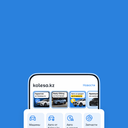
RU
Открыть приложение
1
/
9
Стеклоподъемник замок на дверь стекло ручка дверь
5 000 ₸
Город
Алматы, Алматинская