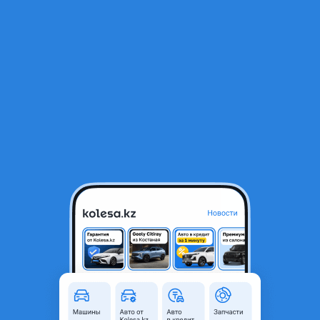
RU
Открыть приложение
1
/
3
Задний бампер нижняя часть
38 000 ₸
Объявление находится в архиве и может быть