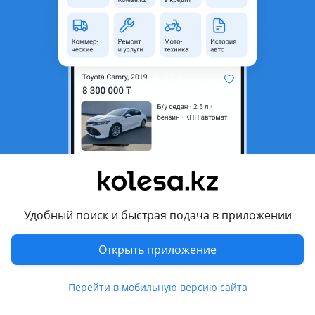
неактуальным.
Город
Алматы, Алматинская
область
Состояние
Новая
Оригинальность
Оригинал
Подходит на авто
Hyundai Palisade
2022 - н.в. 1 поколение рестайлинг, 2018 - 2022 1
поколение
Удобный поиск и быстрая подача в приложении
Комментарий продавца
Открыть приложение
Продам нижнию часть бампера
Перейти в мобильную версию сайта
Перевести