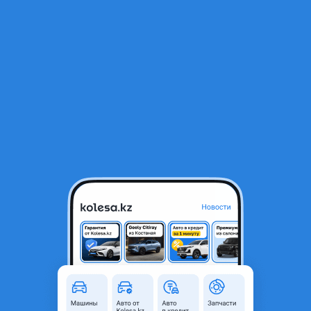
RU
Открыть приложение
1
/
8
Nitto RidgeGrappler
199 000 ₸
Объявление находится в архиве и может быть