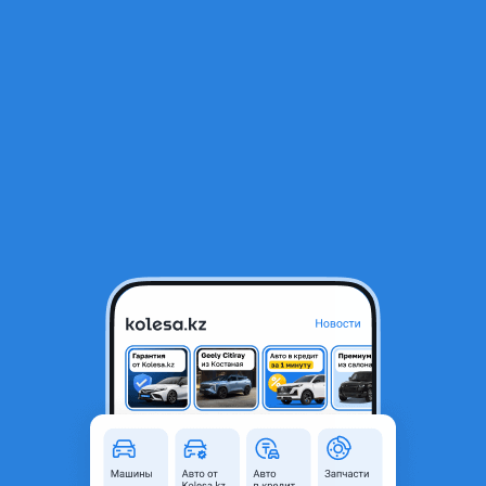
RU
Открыть приложение
В начало
1
/
2
Решетка
17 950 ₸
Город
Алматы, Алматинская