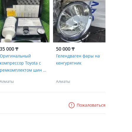
35 000 ₸
50 000 ₸
Оригинальный
Гелендваген фары на
компрессор Toyota с
кенгурятник
ремкомплектом шин в
кейсе
Алматы
Алматы
Пожаловаться