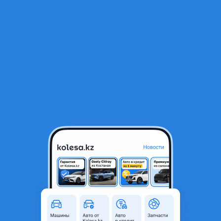
RU
Открыть приложение
1
/
6
Плата акпп 7 G tronic Мерседес W221 W212 W164 X164
450 000 ₸
Город
Астана, Акмолинская