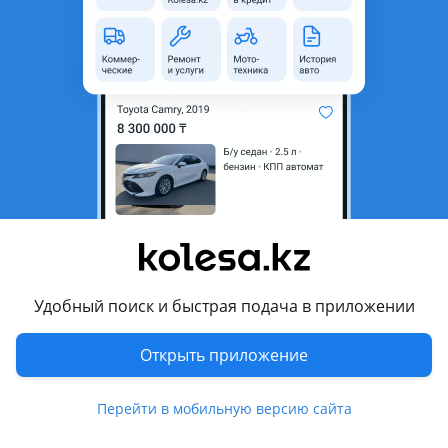
область
Состояние
Новая
Оригинальность
Оригинал
Есть доставка
Да
Подходит на авто
Mercedes-Benz C 350
2014 - 2018 W205/S205/C205, 2011 - 2015 W204/S204/C204
рестайлинг, 2006 - 2011 W204/S204
Mercedes-Benz E 350
Удобный поиск и быстрая подача в приложении
2013 - 2017 W212/S212/C207/A207 рестайлинг, 2009 - 2013
W212/S212/C207/A207, 2006 - 2009 W211/S211 рестайлинг,
Показать больше
Открыть приложение
2002 - 2006 W211/S211
Mercedes-Benz GL 450
Комментарий продавца
Перейти в мобильную версию сайта
2009 - 2012 X164 рестайлинг, 2006 - 2009 X164
Магазин EURO PARTS-2014 продает плата акпп 7G tronic