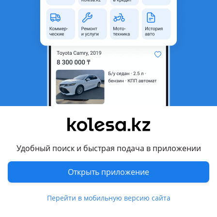
область
Состояние
Новая
Возможна рассрочка или
Да
кредит
Есть доставка
Да
Подходит на авто
Honda CR-V
1995 - 1999 1 поколение (RD), 1999 - 2001 1 поколение
рестайлинг (RD), 2001 - 2004 2 поколение (RD), 2004 - 2006 2
поколение рестайлинг (RD), 2006 - 2009 3 поколение (RE),
Удобный поиск и быстрая подача в приложении
2009 - 2012 3 поколение рестайлинг (RE), 2012 - 2015 4
поколение (RM)
Открыть приложение
Показать больше
Перейти в мобильную версию сайта
Комментарий продавца