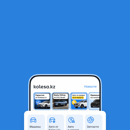
RU
Открыть приложение
1
/
36
Стекло фары CRV RD 2 Павлодар Алматы см. описание
16 000 ₸
Город
Павлодар, Павлодарская