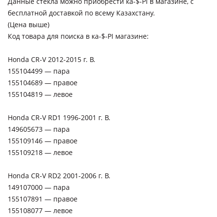
Данные стекла можно приобрести ка-$-PI в магазине, c
бесплатной доставкой по всему Казахстану.
(Цена выше)
Код товара для поиска в ка-$-PI магазине:
Honda CR-V 2012-2015 г. В.
155104499 — пара
155104689 — правое
155104819 — левое
Honda CR-V RD1 1996-2001 г. В.
149605673 — пара
155109146 — правое
155109218 — левое
Honda CR-V RD2 2001-2006 г. В.
149107000 — пара
155107891 — правое
155108077 — левое