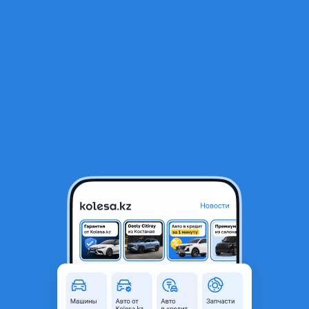
RU
Открыть приложение
1
/
4
Валюметр Мерседес Е 210, 2.2 CDI
30 000 ₸
Город
Караганда, Карагандинская