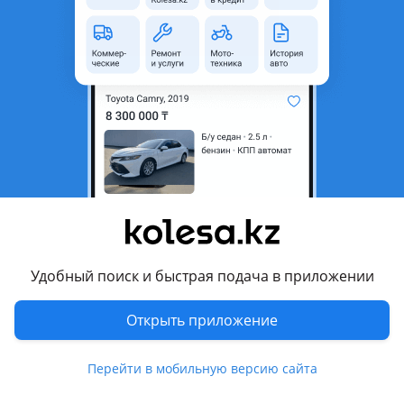
область
Состояние
Б/y
Оригинальность
Оригинал
Возможна рассрочка или
Да
кредит
Есть доставка
Да
Комментарий продавца
Валюметр Мерседес Е 210, 2.2 CDI
Перевести
Удобный поиск и быстрая подача в приложении
Другие объявления продавца
Открыть приложение
шрот
Перейти в мобильную версию сайта
Запчасти