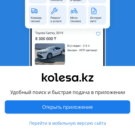
область
Состояние
Б/y
Оригинальность
Оригинал
Возможна рассрочка или
Да
кредит
Есть доставка
Да
Комментарий продавца
Валюметр Опель Зафира а, 2.2 дизель
Перевести
Удобный поиск и быстрая подача в приложении
Другие объявления продавца
Открыть приложение
шрот
Перейти в мобильную версию сайта
Запчасти