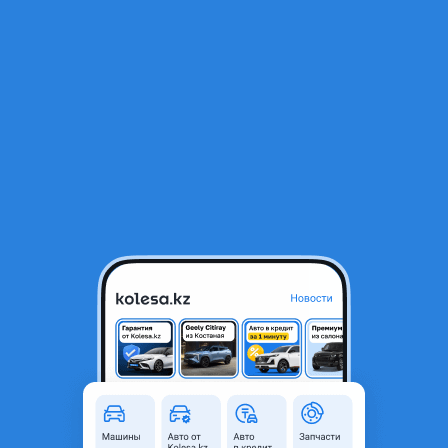
RU
Открыть приложение
1
/
4
Валюметр Опель Зафира а, 2.2 дизель
30 000 ₸
Город
Караганда, Карагандинская