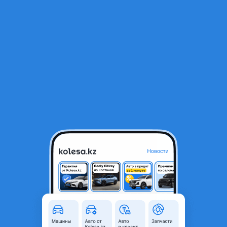
RU
Открыть приложение
В начало
1
/
2
Бачок расширительный
11 500 ₸
Город
Алматы, Алматинская