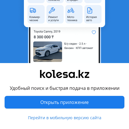
область
Состояние
Новая
Код запчасти
13256823
Есть доставка
Да
Подходит на авто
Opel Astra
2009 - 2012 J (P10), 2012 - 2015 J рестайлинг (P10), 2004 -
2014 H (A04)
Opel Cascada
Удобный поиск и быстрая подача в приложении
2013 - н.в. 1 поколение (W13)
Показать больше
Chevrolet Cruze
Открыть приложение
2009 - 2012 J300, 2012 - 2015 J300 рестайлинг, 2015 - н.в. 2
поколение
Комментарий продавца
Перейти в мобильную версию сайта
Chevrolet Orlando
Бачок расширительный системы охлаждения ДВС для