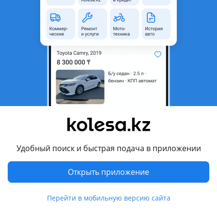
область
Состояние
Б/y
Комментарий продавца
Бампер в сборе, ноускат е46 бмв, отправка в регионы
Перевести
Другие объявления продавца
Авторазбор009
Удобный поиск и быстрая подача в приложении
Запчасти
Открыть приложение
Автозапчасти
29
7 августа 2026 г.
Пожаловаться
Перейти в мобильную версию сайта