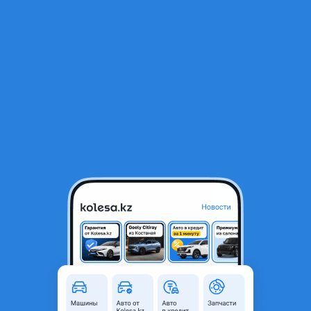
RU
Открыть приложение
1
/
4
Ноускат bmw e46
130 000 ₸
Город
Караганда, Карагандинская