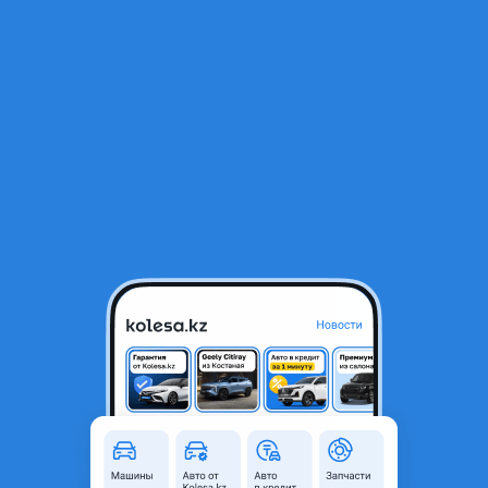
RU
Открыть приложение
1
/
8
Команд Мерседес w221
80 000 ₸
Город
Семей, Абайская область