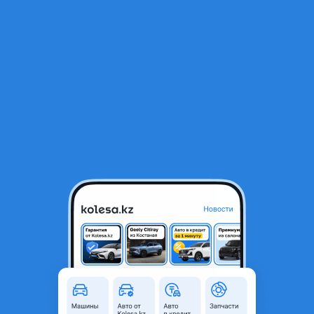
RU
Открыть приложение
1
/
7
Стекло фары Toyota 4Runner 2014–н.в.
24 000 ₸
Город
Алматы, Алматинская