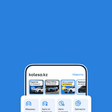
RU
Открыть приложение
1
/
3
Бампер передний Peugeot Partner Teepe Citroen Berlingo
100 000 ₸
Город
Алматы, Алматинская