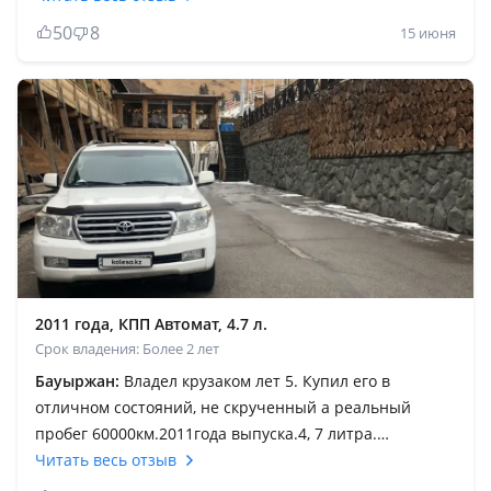
ездишь. Качество сборки, толщина металла все на
50
8
15 июня
высоте. Новые фантики из консервного металла рядом
не стоят. Раз в полгода проводишь ТО и катаешься
дальше. В салоне тихо как в танке. Шумоизоляция на
высоте. Статус за рулём по умолчанию. Уважение на
дорогах обеспечено. Машина для тех кто любит
активный отдых, дальние поездки и семейный
комфорт.
2011 года, КПП Автомат, 4.7 л.
Срок владения: Более 2 лет
Бауыржан:
Владел крузаком лет 5. Купил его в
отличном состояний, не скрученный а реальный
пробег 60000км.2011года выпуска.4, 7 литра.
Европеец. Первый владелец покупал в Жетысу
Читать весь отзыв
центре. Я второй владелец. Крузак был первым авто