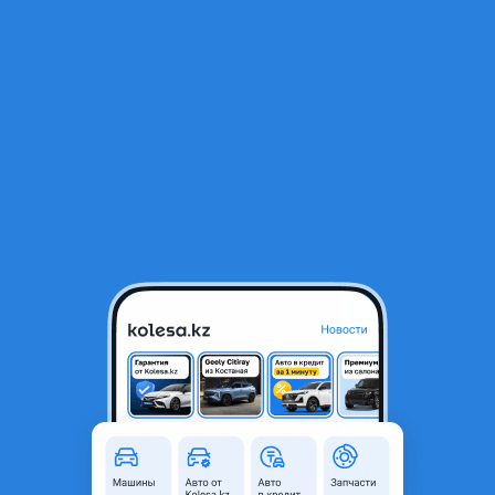
RU
Открыть приложение
Toyota Land Cruiser 2008 г.
Toyota Land Cruiser 2008 года
15 000 000 ₸
История авто
438 680 ₸
Ежемесячный платёж
1 500 000 ₸
Первоначальный взнос
Рассчитать Кредит
Город
Павлодар, Павлодарская
область
Поколение
2007 - 2012 J200
Кузов
Внедорожник