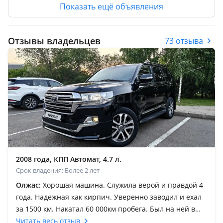
Показать ещё объявления
Отзывы владельцев
73 отзыва
2008 года, КПП Автомат, 4.7 л.
Срок владения: Более 2 лет
Олжас:
Хорошая машина. Служила верой и правдой 4
года. Надежная как кирпич. Уверенно заводил и ехал
за 1500 км. Накатал 60 000км пробега. Был на ней в
России, Кыргызстане и юге кз. Просто заводишь и
Читать весь отзыв