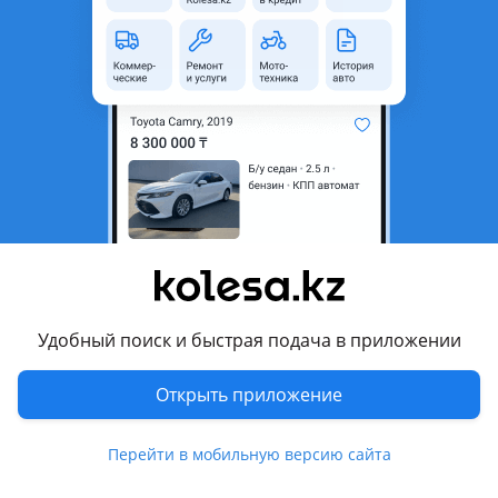
Объем двигателя, л
4 (бензин)
Пробег
420 000 км
Коробка передач
Автомат
Привод
Полный привод
Руль
Слева
Цвет
белый
Растаможен в Казахстане
Да
Проверить Историю авто
Удобный поиск и быстрая подача в приложении
тонировка , линзованная оптика , велюр , кондиционер ,
вложений не требует
Открыть приложение
Комментарий продавца
Перейти в мобильную версию сайта
Машина для комфорта, плавная динамическая езда, легко