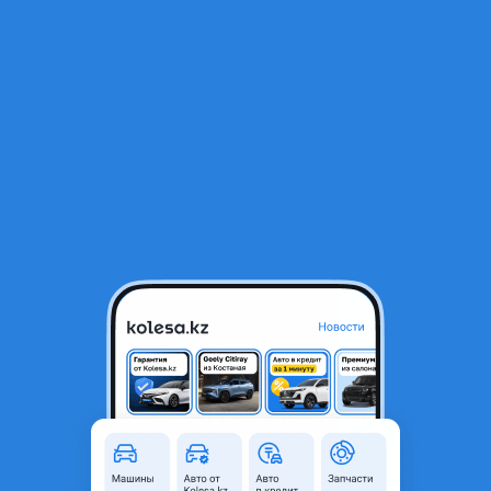
RU
Открыть приложение
1
/
23
Стекло фары Бмв е36 Алматы, в наличии читайте описание
22 000 ₸
Город
Алматы, Алматинская