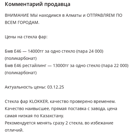
Комментарий продавца
1990 - 2000 E36, 1998 - 2003 E46
ВНИМАНИЕ МЫ находимся в Алматы и ОТПРАВЛЯЕМ ПО
BMW 325
ВСЕМ ГОРОДАМ.
1990 - 2000 E36, 1998 - 2003 E46, 2001 - 2006 E46 рестайлинг
BMW 328
Цены на стекла фар:
1990 - 2000 E36, 1998 - 2003 E46
Бмв Е46 — 14000тг за одно стекло (пара 24 000)
BMW 330
(поликарбонат)
1998 - 2003 E46, 2001 - 2006 E46 рестайлинг
Бмв Е46 рестайлинг — 13000тг за одно стекло (пара 22 000)
(поликарбонат)
Актуальность цены: 03.12.25
Стекла фар KLOKKER, качество проверено временем.
Качество наивысшее, прямая поставка с завода, цена
самая низкая по Казахстану.
Рекомендуется менять сразу 2 стекла, во избежание
отличий.