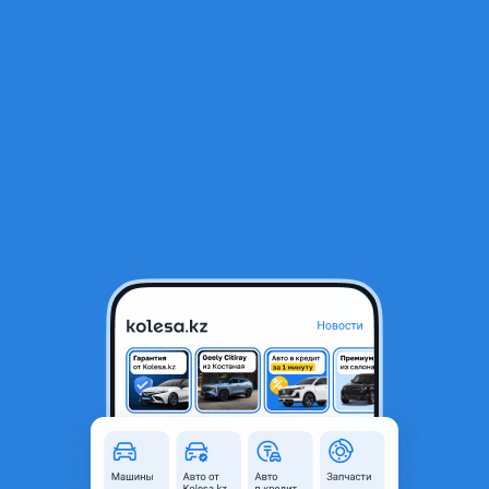
RU
Открыть приложение
1
/
5
Стекло фары на land cruiser 200
22 000 ₸
Город
Алматы, Алматинская