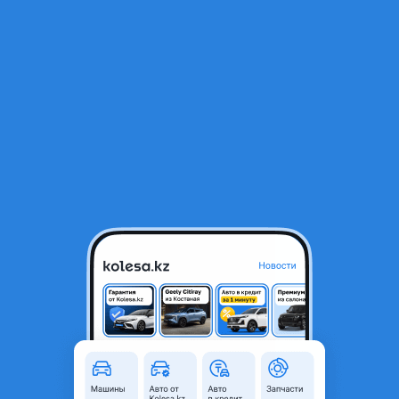
RU
Открыть приложение
1
/
17
Ноускат (морда) бампер, фары
280 000 ₸
Город
Алматы, Алматинская