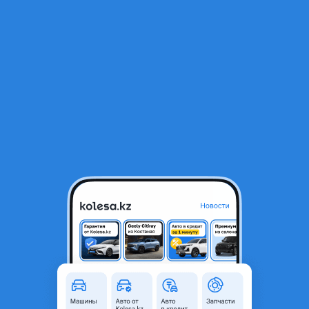
RU
Открыть приложение
1
/
14
Глушитель опель вектра б.2.5
40 000 ₸
Объявление находится в архиве и может быть