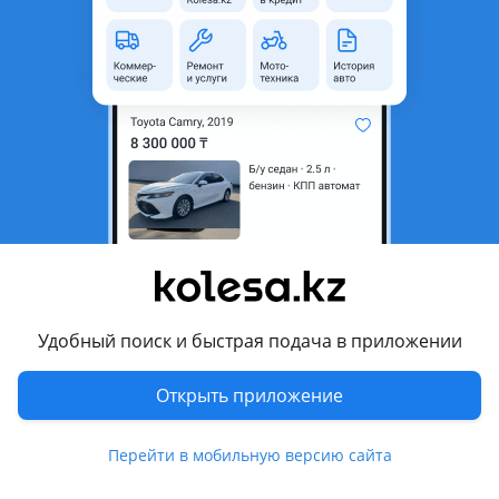
неактуальным.
Город
Караганда, Карагандинская
область
Состояние
Б/y
Оригинальность
Оригинал
Есть доставка
Да
Комментарий продавца
Продам выхлопную трасу от опеля векты б.2.5. В отличном
состоянии
Удобный поиск и быстрая подача в приложении
Перевести
Открыть приложение
© 2006 — 2026 АО Колеса
Перейти в мобильную версию сайта
Главная
Полная версия