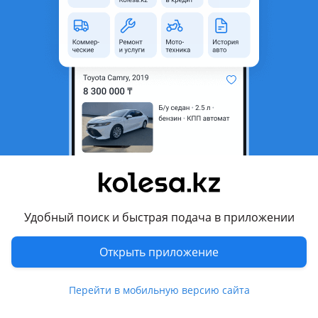
область
Состояние
Новая
Подходит на авто
Lexus GS 300
2000 - 2004 2 поколение рестайлинг (S16), 1997 - 2000 2
поколение (S16)
Комментарий продавца
Качество пластика оригинал
По зазорам садится 100%
Удобный поиск и быстрая подача в приложении
Так же много других кузавных запчастей на данное авто
Есть отправка по городу и регионам
Открыть приложение
Цена за одну из сторон
Перевести
Перейти в мобильную версию сайта