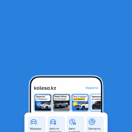
RU
Открыть приложение
В начало
1
/
2
Подкрылок Lexus gs 160 качественный
10 000 ₸
Город
Алматы, Алматинская