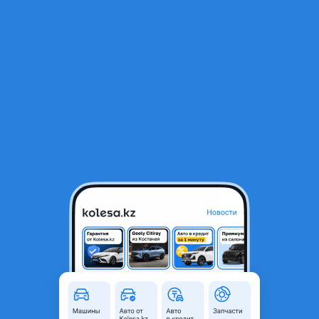
RU
Открыть приложение
1
/
8
Обвес X6 G06
250 000 ₸
Город
Астана, Акмолинская