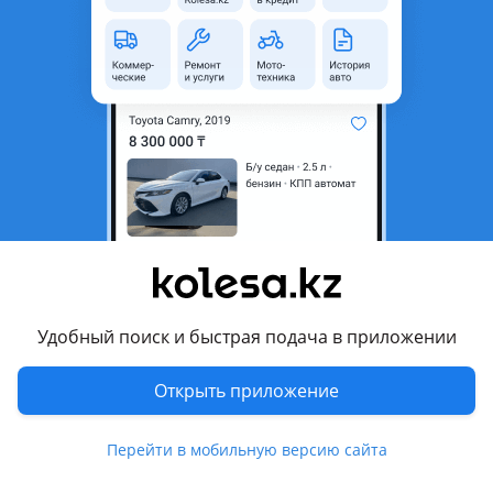
область
Состояние
Новая
Возможна рассрочка или
Да
кредит
Есть доставка
Да
Подходит на авто
BMW X6
2019 - н.в. G06 (G06/F96), 2023 - н.в. G06 рестайлинг
Комментарий продавца
Удобный поиск и быстрая подача в приложении
Обвес X6 G06
Открыть приложение
В наличии
Перейти в мобильную версию сайта
Цену уточняйте по телефону
Доставка по всему Казахстану