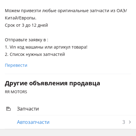
2023 - н.в. J250, 2020 - н.в. J150 [3-й рестайлинг], 2017 - 2020
Можем привезти любые оригинальные запчасти из ОАЭ/
J150 [2-й рестайлинг], 2013 - 2017 J150 рестайлинг, 2009 -
Китай/Европы.
2013 J150
Срок от 3 до 12 дней
Toyota RAV4
2019 - н.в. 5 поколение (A5/H5), 2015 - 2019 4 поколение
Отправьте заявку в :
рестайлинг (A4), 2012 - 2015 4 поколение (A4)
1. Vin код машины или артикул товара!
2. Список нужных запчастей
Toyota Sienna
2020 - н.в. 4 поколение, 2017 - 2020 3 поколение
Перевести
рестайлинг (L3), 2010 - 2017 3 поколение (L3)
Другие объявления продавца
RR MOTORS
Запчасти
Автозапчасти
3