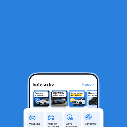
RU
Открыть приложение
1
/
6
Сигнал оригинал Toyota Lexus
23 000 ₸
Объявление находится в архиве и может быть