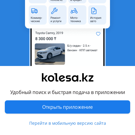
неактуальным.
Город
Алматы, Алматинская
область
Состояние
Новая
Оригинальность
Оригинал
Код запчасти
86510-48150
Подходит на авто
Toyota 4Runner
Удобный поиск и быстрая подача в приложении
2024 - н.в. 6 поколение, 2013 - н.в. 5 поколение рестайлинг
(N28), 2009 - 2013 5 поколение (N28)
Открыть приложение
Toyota Avalon
2018 - н.в. XX50, 2012 - 2018 XX40
Перейти в мобильную версию сайта
Показать больше
Toyota Camry