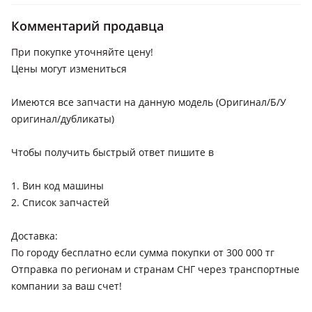
2023 - н.в. XV80, 2020 - н.в. XV70 рестайлинг (V75), 2017 -
2021 XV70, 2014 - 2018 XV50 рестайлинг (V55)
Комментарий продавца
Toyota Corolla
При покупке уточняйте цену!
2019 - н.в. E210, 2015 - 2019 E180 рестайлинг, 2012 - 2016
Цены могут измениться
E180 (E18/ZRE1)
Toyota Highlander
Имеются все запчасти на данную модель (Оригинал/Б/У
оригинал/дубликаты)
2019 - н.в. 4 поколение (GSU7/AXUH7), 2016 - 2019 3
поколение рестайлинг (U5), 2013 - 2016 3 поколение (U5)
Чтобы получить быстрый ответ пишите в
Toyota Hilux
2020 - н.в. 8 поколение рестайлинг (N1), 2017 - 2020 8
1. Вин код машины
поколение (N1), 2015 - 2017 8 поколение (N1), 2011 - 2015 7
2. Список запчастей
поколение [2-й рестайлинг] (N1/N2/N3)
Toyota Land Cruiser
Доставка:
2023 - н.в. J70 [2-й рестайлинг], 2021 - н.в. J300, 2015 - 2021
По городу бесплатно если сумма покупки от 300 000 тг
J200 [2-й рестайлинг], 2012 - 2015 J200 рестайлинг, 2007 -
Отправка по регионам и странам СНГ через транспортные
2012 J200
компании за ваш счет!
Toyota Land Cruiser Prado