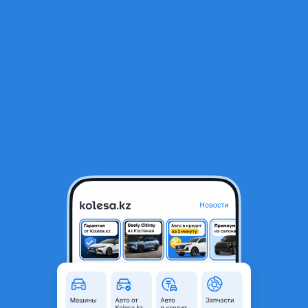
RU
Открыть приложение
1
/
14
Toyota Crown 2005 года
4 500 000 ₸
121 914 ₸
Ежемесячный платёж