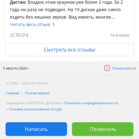
Дастан:
Владею этим крауном уже более 2 года. За 2
года ни разу не подводил. На 19 дисках даже смело
ездить без лишних звуков. Вид имееть, многие
оборачиваются и интересуются. Если чипануть и
Читать весь отзыв
снять ограничитель езда будет вообще как самолет,
76
4
18 января
220 смело держит. Дальше не пробовал. Единственная
минус этой машины — на аккумуляторе. Кто хочет или
Смотреть все отзывы
мечтает приобрести краун, смело покупайте, но
ухоженную! И она будет радовать вас! Расход по
5 августа 2026 г.
Пожаловаться
городу 11-14, трасса 8-10,. По кузову запчасти
немножко сложновато а по двигателю и по ходовку
© 2006 — 2026 АО Колеса
полно! Подходит от лексуса джса.
Главная
Полная версия
Защищено reCAPTCHA. Действуют
Политика конфиденциальности
и
Условия использования Google
Написать
Позвонить