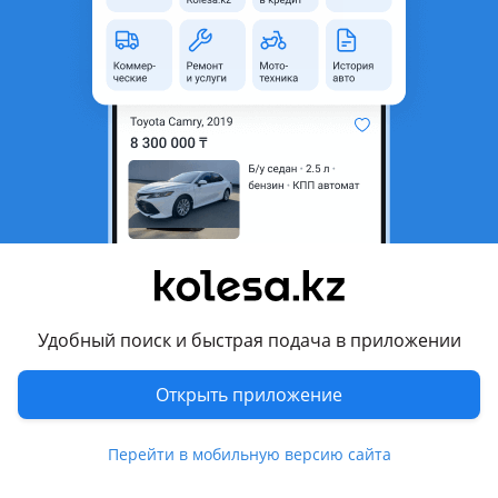
1 125 000 ₸
Первоначальный взнос
Рассчитать Кредит
Город
Алматы, Алматинская
область
Поколение
2003 - 2008 S180
(CRS/JZS/GRS18/UZS)
Кузов
Седан
Объем двигателя, л
3 (бензин)
Пробег
220 000 км
Удобный поиск и быстрая подача в приложении
Коробка передач
Автомат
Открыть приложение
Привод
Задний привод
Руль
Справа
Перейти в мобильную версию сайта
Цвет
белый