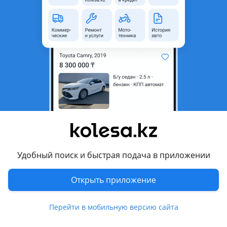
область
Состояние
Б/y
Оригинальность
Оригинал
Есть доставка
Да
Подходит на авто
SsangYong Rexton
2001 - 2007 Y200 (GAB), 2006 - 2012 Y250 (GAB)
Комментарий продавца
Удобный поиск и быстрая подача в приложении
Дверь боковая, задняя, правая сторона, именно версия без
пластикового обвеса, Ssangyong Rexton, 1-го и 2-го
Открыть приложение
поколения, есть небольшой дефект по рамке, смотрите
подробные фото, цена указана за голую дверь, отправлю в
Перейти в мобильную версию сайта
любой город Казахстана и России
Перевести