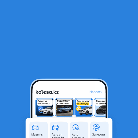
RU
Открыть приложение
1
/
12
Дверь
60 000 ₸
Город
Костанай, Костанайская