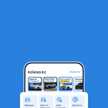
RU
Открыть приложение
1
/
3
Chevrolet Cobalt 2023 год задняя часть правый левое крыло
1 000 ₸
Город
Алматы, Алматинская