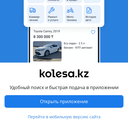
область
Состояние
Б/y
Комментарий продавца
Chevrolet Cobalt 2023 год задняя часть правый левое
крыло
Перевести
Другие объявления продавца
Авторазбор Алматы
Удобный поиск и быстрая подача в приложении
Запчасти
Открыть приложение
Автозапчасти
1332
Перейти в мобильную версию сайта
Авто на разбор
93