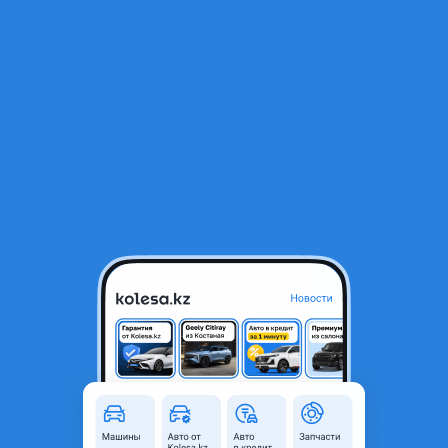
RU
Открыть приложение
1
/
15
Летняя резина Cordiant Comfort 2 SUV 225/60 R18
105 000 ₸
Объявление находится в архиве и может быть