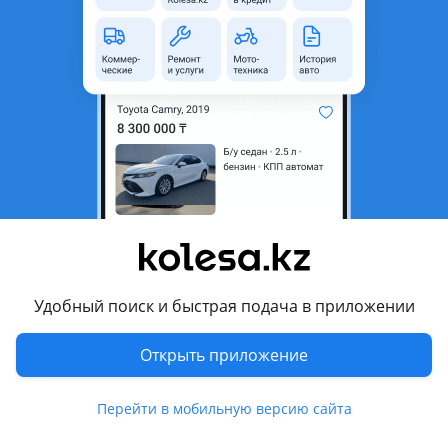
неактуальным.
Город
Макинск, Акмолинская
область
Состояние
Б/y
Сезонность
Летние
Ширина
225 мм
Высота профиля
60
Диаметр
R18
Комментарий продавца
Удобный поиск и быстрая подача в приложении
Без грыж, без прорезов, безкамерка, комплект. Откатал 1
Открыть приложение
сезон, в отличном состоянии
Перевести
Перейти в мобильную версию сайта