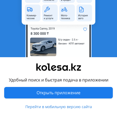
область
Состояние
Новая
Оригинальность
Оригинал
Есть доставка
Да
Комментарий продавца
Фара на кия к5.2021-2023 года. Большой выбор б/у
привозных и новых авто запчастей с гарантией Хундай
Кио и многое другое подробнее можете узнать по
телефону, мы вам обязательно ответим. Отправка другие
регионы. В городе Шымкент у нас свой сервис где можем
Удобный поиск и быстрая подача в приложении
вам все заменить со скидкой, меняя у нас вы экономите
время и деньги на вторую замены запчасти скидка. Со
Открыть приложение
своей стороны мы примем во внимание все Ваши
интересы и пожелания, а также гарантируем
Перейти в мобильную версию сайта
качественную работу по поставке автозапчастей, помощь
в решении проблем, связанных с автотранс