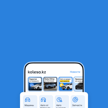
RU
Открыть приложение
1
/
3
Фара на кия к5
160 000 ₸
Город
Караганда, Карагандинская