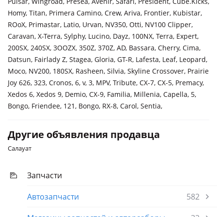
Pulsar, Wingroad, Presea, Avenir, Safari, President, Cube.Kicks,
Homy, Titan, Primera Camino, Crew, Ariva, Frontier, Kubistar,
ROoX, Primastar, Latio, Urvan, NV350, Otti, NV100 Clipper,
Caravan, X-Terra, Sylphy, Lucino, Dayz, 100NX, Terra, Expert,
200SX, 240SX, 3OOZX, 350Z, 370Z, AD, Bassara, Cherry, Cima,
Datsun, Fairlady Z, Stagea, Gloria, GT-R, Lafesta, Leaf, Leopard,
Moco, NV200, 180SX, Rasheen, Silvia, Skyline Crossover, Prairie
Joy 626, 323, Cronos, 6, v, 3, MPV, Tribute, CX-7, CX-5, Premacy,
Xedos 6, Xedos 9, Demio, CX-9, Familia, Millenia, Capella, 5,
Bongo, Friendee, 121, Bongo, RX-8, Carol, Sentia,
Другие объявления продавца
Салауат
Запчасти
Автозапчасти
582