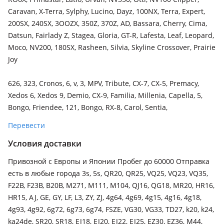
Caravan, X-Terra, Sylphy, Lucino, Dayz, 100NX, Terra, Expert,
200SX, 240SX, 3OOZX, 350Z, 370Z, AD, Bassara, Cherry, Cima,
Datsun, Fairlady Z, Stagea, Gloria, GT-R, Lafesta, Leaf, Leopard,
Moco, NV200, 180SX, Rasheen, Silvia, Skyline Crossover, Prairie
Joy
626, 323, Cronos, 6, v, 3, MPV, Tribute, CX-7, CX-5, Premacy,
Xedos 6, Xedos 9, Demio, CX-9, Familia, Millenia, Capella, 5,
Bongo, Friendee, 121, Bongo, RX-8, Carol, Sentia,
Перевести
Условия доставки
Привозной с Европы и Японии Пробег до 60000 Отправка
есть в любые города 3s, 5s, QR20, QR25, VQ25, VQ23, VQ35,
F22B, F23B, B20B, M271, M111, M104, QJ16, QG18, MR20, HR16,
HR15, AJ, GE, GY, LF, L3, ZY, ZJ, 4g64, 4g69, 4g15, 4g16, 4g18,
4g93, 4g92, 6g72, 6g73, 6g74, FSZE, VG30, VG33, TD27, k20, k24,
ka24de, SR20, SR18, EJ18, EJ20, EJ22, EJ25, EZ30, EZ36, M44,