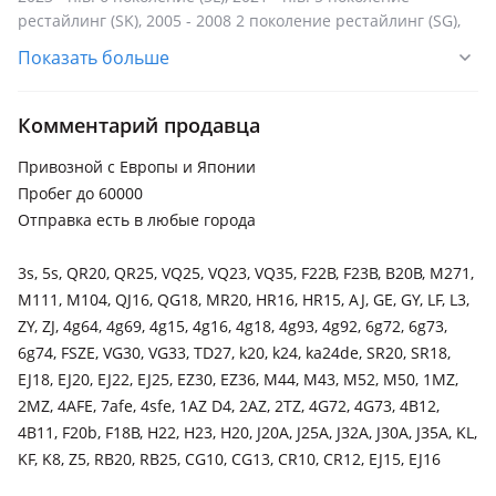
рестайлинг (SK), 2005 - 2008 2 поколение рестайлинг (SG),
2002 - 2005 2 поколение (SG), 2000 - 2002 1 поколение
Показать больше
рестайлинг (SF), 1997 - 2000 1 поколение (SF)
Subaru Impreza
Комментарий продавца
2016 - н.в. 5 поколение (GT), 2002 - 2005 2 поколение
рестайлинг (GG), 2000 - 2002 2 поколение (GG), 1992 - 2000 1
Привозной с Европы и Японии
поколение (GFC/GC/GF)
Пробег до 60000
Отправка есть в любые города
Subaru Legacy
2019 - н.в. 7 поколение, 2003 - 2009 4 поколение (BL/BP),
3s, 5s, QR20, QR25, VQ25, VQ23, VQ35, F22B, F23B, B20B, M271,
1998 - 2003 3 поколение (BE/BH), 1994 - 1999 2 поколение
M111, M104, QJ16, QG18, MR20, HR16, HR15, AJ, GE, GY, LF, L3,
(BD/BG), 1989 - 1994 1 поколение (BC/BJF)
ZY, ZJ, 4g64, 4g69, 4g15, 4g16, 4g18, 4g93, 4g92, 6g72, 6g73,
Subaru Leone
6g74, FSZE, VG30, VG33, TD27, k20, k24, ka24de, SR20, SR18,
1984 - 1994 3 поколение
EJ18, EJ20, EJ22, EJ25, EZ30, EZ36, M44, M43, M52, M50, 1MZ,
2MZ, 4AFE, 7afe, 4sfe, 1AZ D4, 2AZ, 2TZ, 4G72, 4G73, 4B12,
Subaru Outback
4B11, F20b, F18B, H22, H23, H20, J20A, J25A, J32A, J30A, J35A, KL,
2019 - н.в. 6 поколение, 2017 - 2021 5 поколение
KF, K8, Z5, RB20, RB25, CG10, CG13, CR10, CR12, EJ15, EJ16
рестайлинг (BS), 2001 - 2003 2 поколение рестайлинг
(BE/BH), 1998 - 2003 2 поколение (BE/BH), 1994 - 1999 1