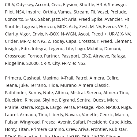
CR-V, Odyssey, Accord, Civic, Elysion, Shuttle, HR-V, Stepwgn,
поколение
Pilot, NSX, Inspire, Orthia, Vamos, Stream, Fit, Vezel, Prelude,
Subaru Tribeca
Concerto, S-MX, Saber, Jazz, Fit Aria, Freed Spike, Avancier, Fit
2007 - 2014 1 поколение рестайлинг (B9), 2004 - 2007 1
Shuttle, Lagreat, Horizon, MDX, Acty, Zest, M-NV, Everus VE-1,
поколение (B9)
Clarity, Vigor, Envix, N-BOX, N-WGN, Ascot, Freed +, UR-V, X-NV,
Crider, MR-V, e: NP2, Z, Today, Capa, Crosstour, Freed, Element,
Subaru Legacy Lancaster
Insight, Edix, Integra, Legend, Life, Logo, Mobilio, Domani,
2001 - 2003 2 поколение рестайлинг, 1998 - 2001 2
Crossroad, Torneo, Partner, Passport, CR-Z, Airwave, Rafaga,
поколение, 1995 - 1998 1 поколение
Ridgeline, S2000, CR-X, City, FR-V, e: NS2
Primera, Qashqai, Maxima, X-Trail, Patrol, Almera, Cefiro,
Teana, Juke, Terrano, Tiida, Murano, Almera Classic,
Pathfinder, Sunny, Note, Altima, Mistral, Serena, Almera Tino,
Bluebird, R'nessa, Skyline, Elgrand, Sentra, Quest, Micra,
Prairie, Xterra, Rogue, Largo, Versa, Presage, Pixo, NP300, Fuga,
Laurel, Armada, Tino, Liberty, Navara, Vanette, Cedric, March,
Pulsar, Wingroad, Presea, Avenir, Safari, President, Cube.Kicks,
Homy, Titan, Primera Camino, Crew, Ariva, Frontier, Kubistar,
ROoX, Primastar, Latio, Urvan, NV350, Otti, NV100 Clipper,