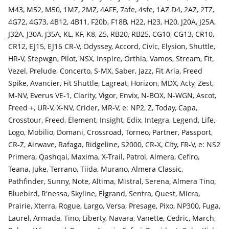
M43, M52, M50, 1MZ, 2MZ, 4AFE, 7afe, 4sfe, 1AZ D4, 2AZ, 2TZ,
4G72, 4G73, 4B12, 4B11, F20b, F18B, H22, H23, H20, J20A, J25A,
J32A, J30A, J35A, KL, KF, K8, Z5, RB20, RB25, CG10, CG13, CR10,
CR12, EJ15, EJ16 CR-V, Odyssey, Accord, Civic, Elysion, Shuttle,
HR-V, Stepwgn, Pilot, NSX, Inspire, Orthia, Vamos, Stream, Fit,
Vezel, Prelude, Concerto, S-MX, Saber, Jazz, Fit Aria, Freed
Spike, Avancier, Fit Shuttle, Lagreat, Horizon, MDX, Acty, Zest,
M-NV, Everus VE-1, Clarity, Vigor, Envix, N-BOX, N-WGN, Ascot,
Freed +, UR-V, X-NV, Crider, MR-V, e: NP2, Z, Today, Capa,
Crosstour, Freed, Element, Insight, Edix, Integra, Legend, Life,
Logo, Mobilio, Domani, Crossroad, Torneo, Partner, Passport,
CR-Z, Airwave, Rafaga, Ridgeline, S2000, CR-X, City, FR-V, e: NS2
Primera, Qashqai, Maxima, X-Trail, Patrol, Almera, Cefiro,
Teana, Juke, Terrano, Tiida, Murano, Almera Classic,
Pathfinder, Sunny, Note, Altima, Mistral, Serena, Almera Tino,
Bluebird, R'nessa, Skyline, Elgrand, Sentra, Quest, Micra,
Prairie, Xterra, Rogue, Largo, Versa, Presage, Pixo, NP300, Fuga,
Laurel, Armada, Tino, Liberty, Navara, Vanette, Cedric, March,