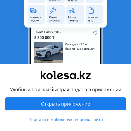
Объявление находится в архиве и может быть
неактуальным.
Город
Алматы, Алматинская
область
Состояние
Б/y
Оригинальность
Оригинал
Возможна рассрочка или
Да
кредит
Есть доставка
Да
Удобный поиск и быстрая подача в приложении
Подходит на авто
Открыть приложение
Subaru Baja
2002 - 2006 1 поколение
Перейти в мобильную версию сайта
Subaru Forester
2023 - н.в. 6 поколение (SL), 2021 - н.в. 5 поколение