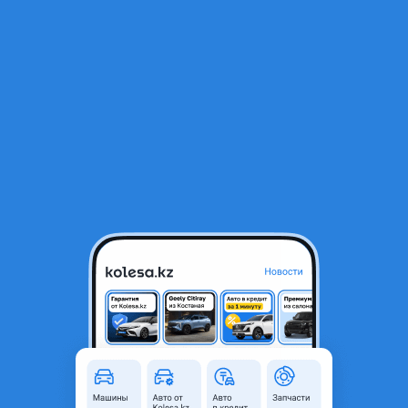
RU
Открыть приложение
1
/
8
Подножки Nissan Patrol
75 000 ₸
Город
Алматы, Алматинская