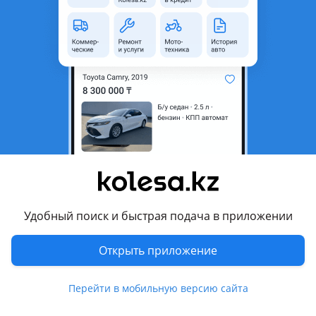
область
Состояние
Новая
Есть доставка
Да
Подходит на авто
Nissan Patrol
2010 - 2014 Y62, 2014 - 2019 Y62 рестайлинг, 2019 - н.в. Y62
[2-й рестайлинг]
Комментарий продавца
Боковые подножки для Nissan Patrol Y62
Удобный поиск и быстрая подача в приложении
Отличное качество, подходит как оригинал
Мы находимся тц карсити
Открыть приложение
Отправка по рк
Доставка по городу
Перейти в мобильную версию сайта
По всем вопросам звоните пишите