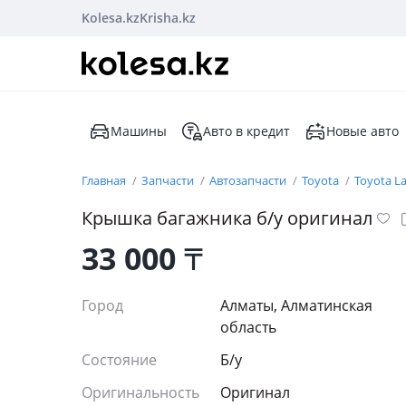
Kolesa.kz
Krisha.kz
Машины
Авто в кредит
Новые авто
Главная
Запчасти
Автозапчасти
Toyota
Toyota La
Крышка багажника б/у оригинал
33 000
₸
Город
Алматы, Алматинская
область
Состояние
Б/y
Оригинальность
Оригинал